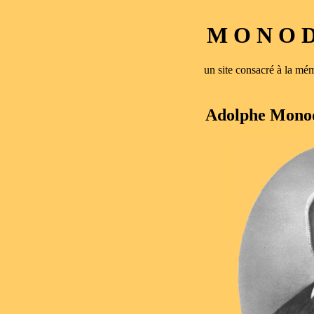
M O N O D 
un site consacré à la 
Adolphe Monod