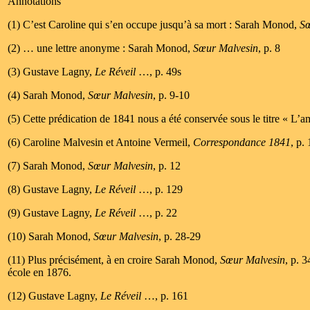
Annotations
(1) C’est Caroline qui s’en occupe jusqu’à sa mort : Sarah Monod,
Sœ
(2) … une lettre anonyme : Sarah Monod,
Sœur Malvesin
, p. 8
(3) Gustave Lagny,
Le Réveil
…, p. 49s
(4) Sarah Monod,
Sœur Malvesin
, p. 9-10
(5) Cette prédication de 1841 nous a été conservée sous le titre « L’am
(6) Caroline Malvesin et Antoine Vermeil,
Correspondance 1841
, p.
(7) Sarah Monod,
Sœur Malvesin
, p. 12
(8) Gustave Lagny,
Le Réveil
…, p. 129
(9) Gustave Lagny,
Le Réveil
…, p. 22
(10) Sarah Monod,
Sœur Malvesin
, p. 28-29
(11) Plus précisément, à en croire Sarah Monod,
Sœur Malvesin
, p. 3
école en 1876.
(12) Gustave Lagny,
Le Réveil
…, p. 161