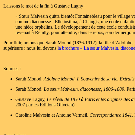
Laissons le mot de la fin à Gustave Lagny :
« Sœur Malvesin quitta bientôt Fontainebleau pour le village vo
comme diaconesse ! Elle institua, à Changis, une école enfantin
une nièce orphelins. Le développement de cette école conduisit 
revenait à Reuilly, pour attendre, dans le repos, son dernier jour
Pour finir, notons que Sarah Monod (1836-1912), la fille d’Adolphe, a
supérieure ; nous lui devons
la brochure « La sœur Malvesin, diacon
Sources :
Sarah Monod,
Adolphe Monod, I. Souvenirs de sa vie. Extrait
Sarah Monod,
La sœur Malvesin, diaconesse, 1806-1889
, Par
Gustave Lagny,
Le réveil de 1830 à Paris et les origines des d
2007 par les Editions Olivetan)
Caroline Malvesin et Antoine Vermeil,
Correspondance 1841
,