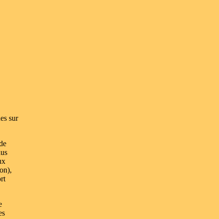
es sur
 de
lus
ux
on),
rt
e
es