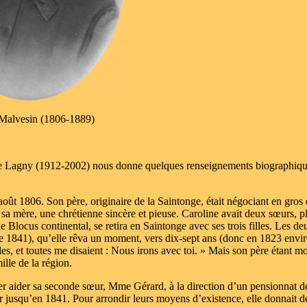
 Malvesin (1806-1889)
e Lagny (1912-2002) nous donne quelques renseignements biographiqu
oût 1806. Son père, originaire de la Saintonge, était négociant en gros
t sa mère, une chrétienne sincère et pieuse. Caroline avait deux sœurs, p
le Blocus continental, se retira en Saintonge avec ses trois filles. Les de
(de 1841), qu’elle rêva un moment, vers dix-sept ans (donc en 1823 envir
lles, et toutes me disaient : Nous irons avec toi. » Mais son père étant mo
ille de la région.
ller aider sa seconde sœur, Mme Gérard, à la direction d’un pensionnat d
ter jusqu’en 1841. Pour arrondir leurs moyens d’existence, elle donnait d