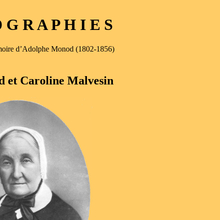
G R A P H I E S
mémoire d’Adolphe Monod (1802-1856)
 et Caroline Malvesin