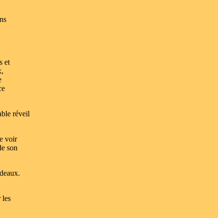
ons
s et
x,
e
ce
ble réveil
e voir
de son
rdeaux.
 les