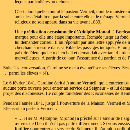
leçons particulières au dehors. …
C’est alors quelle connut le pasteur Vermeil, dont le ministère 
amicales s’établirent par la suite entre elle et le ménage Vermei
religieux ne soit apparu dans sa vie avant 1839.
Une
prédication occasionnelle d’Adolphe Monod
, à Bordeau
marqua pour elle une étape importante. Remuée jusqu’au fond de 
lui demander conseil. Il lui répondit par une lettre appuyée de no
cherchant à mesure dans sa Bible les passages indiqués. Et un j
paix de Dieu, quelle recherchait et demandait avec tant d’ardeu
merveilleuses. A partir de ce jour, l’assurance du pardon et de
Suite à sa conversation, Caroline se met à évangéliser ses élèves. Se
… parmi les élèves » (4).
Le 6 février 1841, Caroline écrit à Antoine Vermeil, qui a entretemps a
aucune porte ouverte pour entrer au service du Seigneur » et lui deman
projet des diaconesses. Le couple fondateur des Diaconesses de Reuill
Pendant l’année 1841, jusqu’à l’ouverture de la Maison, Vermeil et 
Elle écrit au pasteur Vermeil :
« … Hier M. A[dolphe] M[onod] a prêché sur l’amour de l’argent (
œuvres de Dieu il n’eût pas parlé différemment. Si vous eussiez 
fortifiée pour entrer au service du Seigneur, il n’aurait pas dit 