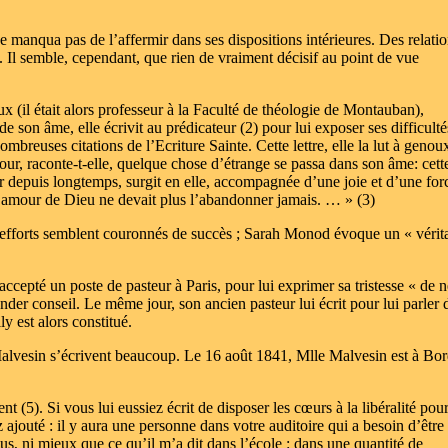
ne manqua pas de l’affermir dans ses dispositions intérieures. Des relati
l. Il semble, cependant, que rien de vraiment décisif au point de vue
x (il était alors professeur à la Faculté de théologie de Montauban),
son âme, elle écrivit au prédicateur (2) pour lui exposer ses difficulté
mbreuses citations de l’Ecriture Sainte. Cette lettre, elle la lut à genou
our, raconte-t-elle, quelque chose d’étrange se passa dans son âme: cett
r depuis longtemps, surgit en elle, accompagnée d’une joie et d’une for
 l’amour de Dieu ne devait plus l’abandonner jamais. … » (3)
s efforts semblent couronnés de succès ; Sarah Monod évoque un « vérita
ccepté un poste de pasteur à Paris, pour lui exprimer sa tristesse « de n
der conseil. Le même jour, son ancien pasteur lui écrit pour lui parler 
y est alors constitué.
Malvesin s’écrivent beaucoup. Le 16 août 1841, Mlle Malvesin est à Bo
5). Si vous lui eussiez écrit de disposer les cœurs à la libéralité pour
ajouté : il y aura une personne dans votre auditoire qui a besoin d’être
plus, ni mieux que ce qu’il m’a dit dans l’école : dans une quantité de