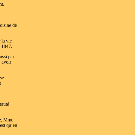
nt,
i
oisine de
 la vie
n 1847.
ussi par
 avoir
ase
e
nauté
ie, Mme
est qu’en