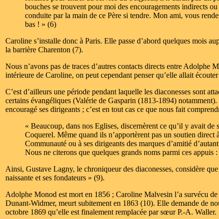
bouches se trouvent pour moi des encouragements indirects ou di
conduite par la main de ce Père si tendre. Mon ami, vous rendez
bas ! » (6)
Caroline s’installe donc à Paris. Elle passe d’abord quelques mois aup
la barrière Charenton (7).
Nous n’avons pas de traces d’autres contacts directs entre Adolphe M
intérieure de Caroline, on peut cependant penser qu’elle allait écoute
C’est d’ailleurs une période pendant laquelle les diaconesses sont at
certains évangéliques (Valérie de Gasparin (1813-1894) notamment). M
encouragé ses dirigeants ; c’est en tout cas ce que nous fait compren
« Beaucoup, dans nos Eglises, discernèrent ce qu’il y avait de
Coquerel. Même quand ils n’apportèrent pas un soutien direct à
Communauté ou à ses dirigeants des marques d’amitié d’autant p
Nous ne citerons que quelques grands noms parmi ces appuis 
Ainsi, Gustave Lagny, le chroniqueur des diaconesses, considère qu
naissante et ses fondateurs » (9).
Adolphe Monod est mort en 1856 ; Caroline Malvesin l’a survécu de 3
Dunant-Widmer, meurt subitement en 1863 (10). Elle demande de nouve
octobre 1869 qu’elle est finalement remplacée par sœur P.-A. Waller.