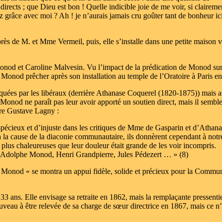
rects ; que Dieu est bon ! Quelle indicible joie de me voir, si claireme
 grâce avec moi ? Ah ! je n’aurais jamais cru goûter tant de bonheur ic
rès de M. et Mme Vermeil, puis, elle s’installe dans une petite maison v
onod et Caroline Malvesin. Vu l’impact de la prédication de Monod sur
r Monod prêcher après son installation au temple de l’Oratoire à Paris e
taquées par les libéraux (derrière Athanase Coquerel (1820-1875)) mais a
onod ne paraît pas leur avoir apporté un soutien direct, mais il semble
dre Gustave Lagny :
 spécieux et d’injuste dans les critiques de Mme de Gasparin et d’Athan
 la cause de la diaconie communautaire, ils donnèrent cependant à notr
lus chaleureuses que leur douleur était grande de les voir incompris.
: Adolphe Monod, Henri Grandpierre, Jules Pédezert … » (8)
e Monod « se montra un appui fidèle, solide et précieux pour la Commu
3 ans. Elle envisage sa retraite en 1862, mais la remplaçante pressent
au à être relevée de sa charge de sœur directrice en 1867, mais ce n’