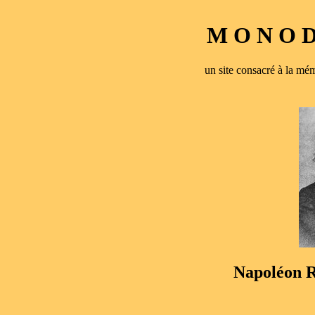
M O N O D 
un site consacré à la 
Napoléon R