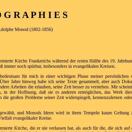
G R A P H I E S
Adolphe Monod (1802-1856)
formierte Kirche Frankreichs während der ersten Hälfte des 19. Jahrhun
luß immer noch spürbar, insbesonders in evangelikalen Kreisen.
bedeutsam für mich in einer wichtigen Phase meiner persönlichen sp
 Über Jahre hinweg habe ich seine Texte gesammelt, aber auch Dok
ere Arbeiten die erlauben, seine Zeit besser zu verstehen. Mir schein
n, in der Hoffnung, daß sie es anderen ermöglichen, das Werk die
 die großen Probleme seiner Zeit widerspiegelt, kennenzulernen oder
g gewählt, und Monods Ideen wird in ihren Tempeln kaum Geltung z
elfalt evangelikaler Kreise.
ierte Kirche, die er nie verlassen hat, als auch für die, die sich au