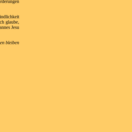
forderungen
indlichkeit
Ich glaube,
annes Jesu
en bleiben