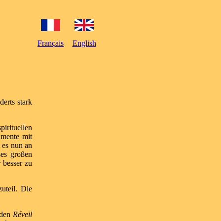
Français
English
derts stark
irituellen
umente mit
t es nun an
ses großen
 besser zu
uteil. Die
f den
Réveil