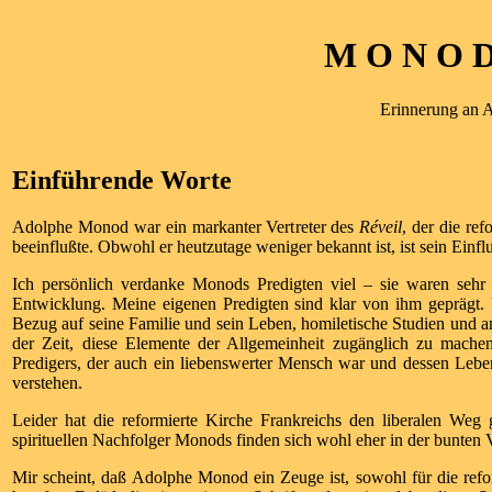
M O N O D 
Erinnerung an 
Einführende Worte
Adolphe Monod war ein markanter Vertreter des
Réveil
, der die re
beeinflußte. Obwohl er heutzutage weniger bekannt ist, ist sein Einf
Ich persönlich verdanke Monods Predigten viel – sie waren sehr 
Entwicklung. Meine eigenen Predigten sind klar von ihm geprägt.
Bezug auf seine Familie und sein Leben, homiletische Studien und and
der Zeit, diese Elemente der Allgemeinheit zugänglich zu mache
Predigers, der auch ein liebenswerter Mensch war und dessen Leben
verstehen.
Leider hat die reformierte Kirche Frankreichs den liberalen We
spirituellen Nachfolger Monods finden sich wohl eher in der bunten Vi
Mir scheint, daß Adolphe Monod ein Zeuge ist, sowohl für die reform