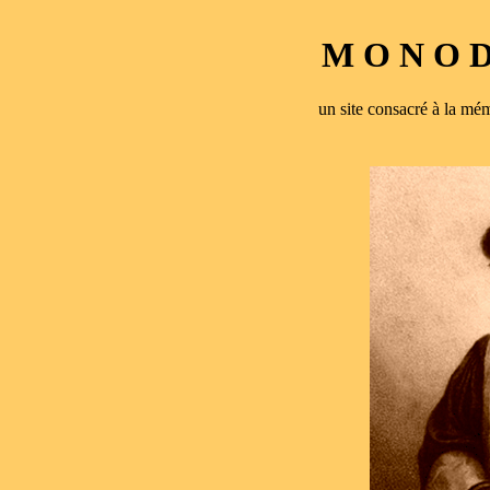
M O N O D 
un site consacré à la 