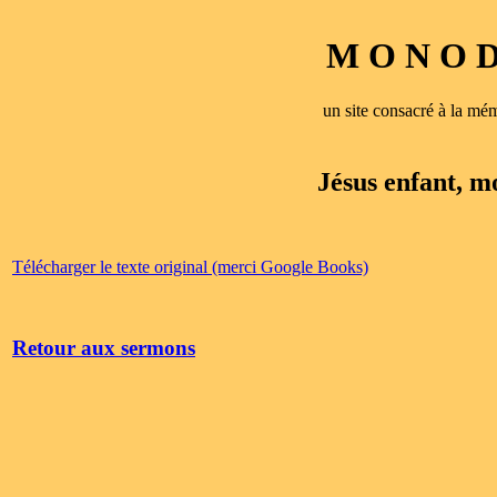
M O N O D 
un site consacré à la 
Jésus enfant, m
Télécharger le texte original (merci Google Books)
Retour aux sermons