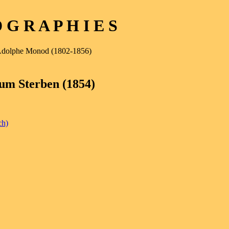
G R A P H I E S
Adolphe Monod (1802-1856)
um Sterben (1854)
ch)