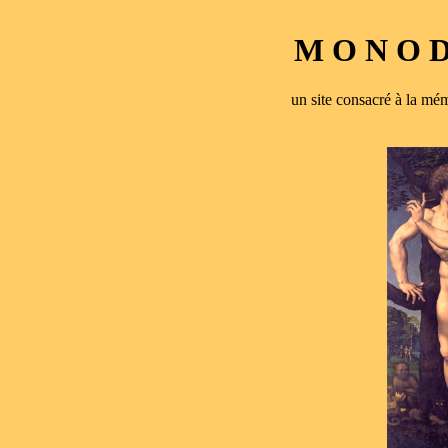
M O N O D 
un site consacré à la 