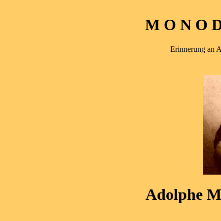
M O N O D 
Erinnerung an 
Adolphe M