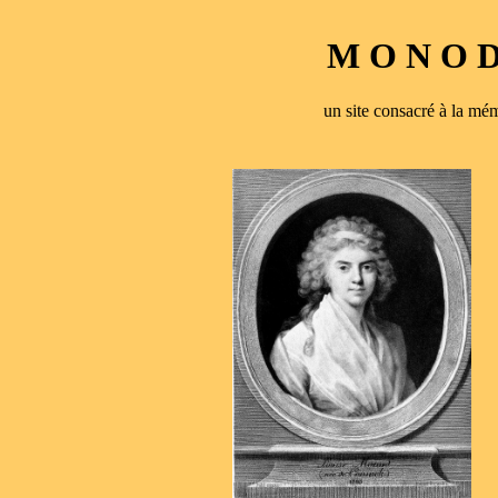
M O N O D 
un site consacré à la 