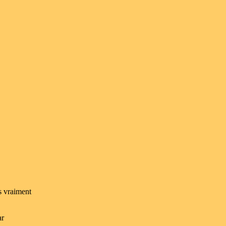
s vraiment
ar