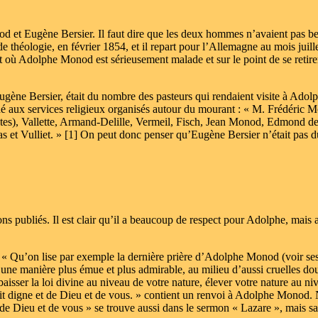
od et Eugène Bersier. Il faut dire que les deux hommes n’avaient pas 
e théologie, en février 1854, et il repart pour l’Allemagne au mois juille
 où Adolphe Monod est sérieusement malade et sur le point de se retire
gène Bersier, était du nombre des pasteurs qui rendaient visite à Ado
idé aux services religieux organisés autour du mourant : « M. Frédéric 
s), Vallette, Armand-Delille, Vermeil, Fisch, Jean Monod, Edmond d
as et Vulliet. » [1] On peut donc penser qu’Eugène Bersier n’était pas
s publiés. Il est clair qu’il a beaucoup de respect pour Adolphe, mais
: « Qu’on lise par exemple la dernière prière d’Adolphe Monod (voir se
d’une manière plus émue et plus admirable, au milieu d’aussi cruelles dou
sser la loi divine au niveau de votre nature, élever votre nature au ni
 soit digne et de Dieu et de vous. » contient un renvoi à Adolphe Monod.
t de Dieu et de vous » se trouve aussi dans le sermon « Lazare », mais s