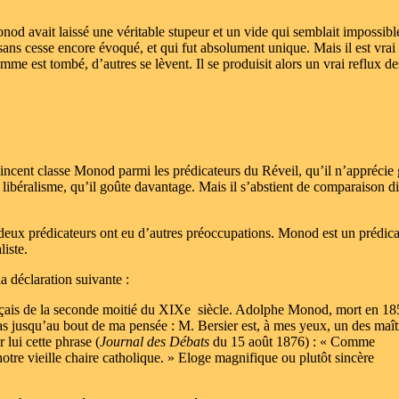
d avait laissé une véritable stupeur et un vide qui semblait impossibl
sans cesse encore évoqué, et qui fut absolument unique. Mais il est vrai
e est tombé, d’autres se lèvent. Il se produisit alors un vrai reflux de
incent classe Monod parmi les prédicateurs du Réveil, qu’il n’apprécie 
 libéralisme, qu’il goûte davantage. Mais il s’abstient de comparaison di
s deux prédicateurs ont eu d’autres préoccupations. Monod est un prédic
liste.
 déclaration suivante :
rançais de la seconde moitié du XIXe siècle. Adolphe Monod, mort en 18
pas jusqu’au bout de ma pensée : M. Bersier est, à mes yeux, un des maît
 lui cette phrase (
Journal des Débats
du 15 août 1876) : « Comme
notre vieille chaire catholique. » Eloge magnifique ou plutôt sincère