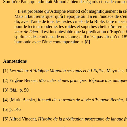
Son frère Paul, qui admirait Monod à bien des égards et osa le compar
« Il est probable qu’Adolphe Monod clôt magnifiquement la sér
Mais il faut remarquer qu’à l’époque où il a eu l’audace de s’en 
dû, avec l’aide de tous les textes cruels de la Bible, faire un se
pour le lecteur moderne, les roides et superbes chefs d’œuvre in
yeux de Dieu
. Il est incontestable que la prédication d’Eugè
spirituels des chrétiens de nos jours; et il n’est pas sûr qu’en
harmonie avec l’âme contemporaine. » [8]
Annotations
[1]
Les adieux d’Adolphe Monod à ses amis et à l’Eglise
, Meyrueis, P
[2] Eugène Bersier,
Mes actes et mes principes. Réponse aux attaques
[3]
ibid
., p. 50
[4] [Marie Bersier]
Recueil de souvenirs de la vie d’Eugene Bersier
, 
[5] p. 146
[6] Alfred Vincent,
Histoire de la prédication protestante de langue 