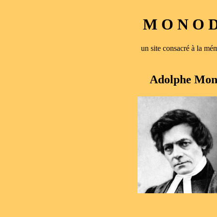
M O N O D 
un site consacré à la 
Adolphe Mono