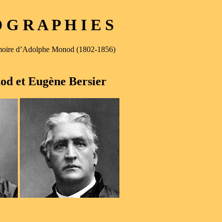
G R A P H I E S
mémoire d’Adolphe Monod (1802-1856)
d et Eugène Bersier