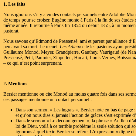
1. Les faits
Nous ignorons s’il y a eu des contacts personnels entre Adolphe Mon
de temps pour se croiser. Eugène monte à Paris à la fin de ses études d
même année. Il retourne à Paris fin 1854 ou début 1855, à un moment
pastorat.
Nous savons qu’Edmond de Pressensé, ami et parent par alliance d’Eu
peu avant sa mort. Le recueil
Les Adieux
cite les pasteurs ayant prés
Guillaume Monod, Meyer, Grandpierre, Gauthey, Vaurigaud (de Nante
Pressensé, Petit, Paumier, Zipperlen, Hocart, Louis Vernes, Boissonn
– ce qui n’est point surprenant.
2. Mentions
Bersier mentionne ou cite Monod au moins quatre fois dans ses sermon
ces passages mentionne un contact personnel :
Dans son sermon « Les ingrats », Bersier note en bas de page 
et qu’on nous dise si jamais l’action de grâces s’est exprimée 
Dans le sermon « Le découragement », la phrase « Au lieu d’abai
loi de Dieu, voilà à ce terrible problème la seule solution qui
ignorons à quel texte Bersier se réfère. L’expression « digne e