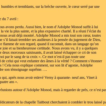
, humbles et tremblants, sur la brèche ouverte, le cœur serré par une
e du 7 avril :
nous avons perdu. Aussi bien, le nom d’Adolphe Monod suffit à lui
 vie la plus sainte, et la plus expansive charité. Il a réuni l’éclat du
net nous avait déjà montré. Adolphe Monod a mis tout son cœur, toutes
e s’il faisait trembler ses auditeurs à la pensée du jugement de Dieu,
ce flamme de son regard, quand il racontait, dans un langage qu’on
re joie et sa bienheureuse certitude. Nous avons vu, il y a quelques
deux morceaux saisissants, il avait laissé échapper ce cri de son
i par le sang de ta croix ». Ce mot n’est-il pas toute une
il de celui qui veut enfanter des âmes à la vérité ? Comment s’étonner
tes ! Cela nous explique comment, sur son lit d’agonie, Adolphe
ndre son témoignage suprême. …
eu qui, après nous avoir enlevé Verny à quarante- neuf ans, Vinet à
uatre ans ».
ux réunions autour d’Adolphe Monod, mais à regarder de près, ce n’est pa
icateurs de la chapelle Taitbout cherchaient à combler le trou laissé p