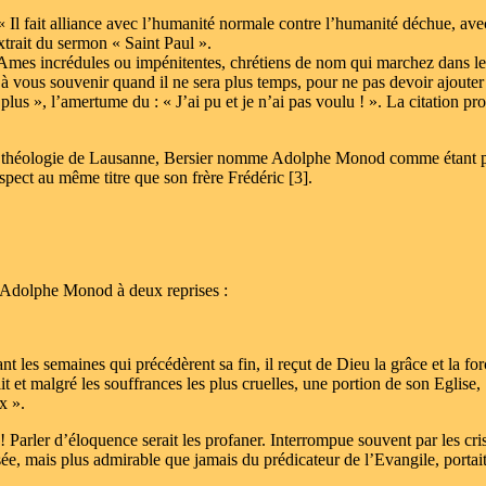
Il fait alliance avec l’humanité normale contre l’humanité déchue, av
 extrait du sermon « Saint Paul ».
« Ames incrédules ou impénitentes, chrétiens de nom qui marchez dans le
 à vous souvenir quand il ne sera plus temps, pour ne pas devoir ajouter
us », l’amertume du : « J’ai pu et je n’ai pas voulu ! ». La citation pr
 de théologie de Lausanne, Bersier nomme Adolphe Monod comme étant p
spect au même titre que son frère Frédéric [3].
e Adolphe Monod à deux reprises :
 les semaines qui précédèrent sa fin, il reçut de Dieu la grâce et la for
 et malgré les souffrances les plus cruelles, une portion de son Eglise,
x ».
! Parler d’éloquence serait les profaner. Interrompue souvent par les cri
isée, mais plus admirable que jamais du prédicateur de l’Evangile, portai
.