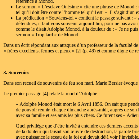
référence à Monod.
Le sermon « L’esclave Onésime » cite une phrase de Monod : « 
tel qu’il doit être contre l’homme tel qu’il est. ». Il s’agit d’un
La prédication « Souviens-toi » contient le passage suivant : 
défendues, il faut vous souvenir aujourd’hui, pour ne pas avoir
comme le disait Adolphe Monod, à la douleur du : « Je ne puis pl
sermon « Trop tard » de Monod.
Dans un écrit répondant aux attaques d’un professeur de la faculté
« frères excellents, fermes et pieux » [2] (p. 48) et comme digne de re
3. Souvenirs
Dans son recueil de souvenirs de feu son mari, Marie Bersier évoqu
Le premier passage [4] relate la mort d’Adolphe :
« Adolphe Monod était mort le 6 Avril 1856. On sait que pendant
de pouvoir réunir, chaque dimanche après-midi, auprès de son lit
avec sa famille et ses amis les plus chers. Ce furent ses « Adieu
Quel privilège que d’être invité à entendre ces derniers accents 
de la douleur qui faisait son œuvre de destruction, la parole br
avec puissance le sceau de la foi qui devait déjà voir l’invisible