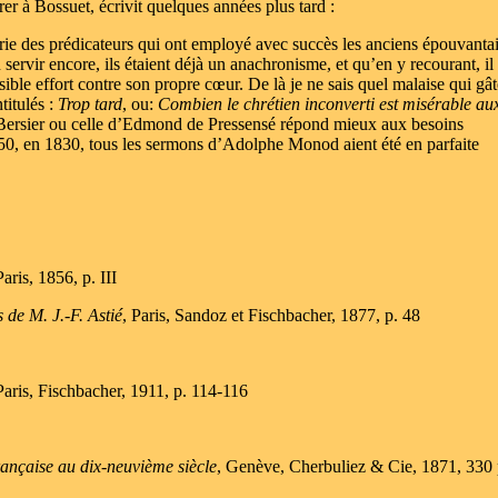
er à Bossuet, écrivit quelques années plus tard :
ie des prédicateurs qui ont employé avec succès les anciens épouvantai
servir encore, ils étaient déjà un anachronisme, et qu’en y recourant, il
nsible effort contre son propre cœur. De là je ne sais quel malaise qui gât
titulés :
Trop tard
, ou:
Combien le chrétien inconverti est misérable au
ne Bersier ou celle d’Edmond de Pressensé répond mieux aux besoins
 1850, en 1830, tous les sermons d’Adolphe Monod aient été en parfaite
aris, 1856, p. III
 de M. J.-F. Astié
, Paris, Sandoz et Fischbacher, 1877, p. 48
Paris, Fischbacher, 1911, p. 114-116
française au dix-neuvième siècle
, Genève, Cherbuliez & Cie, 1871, 330 