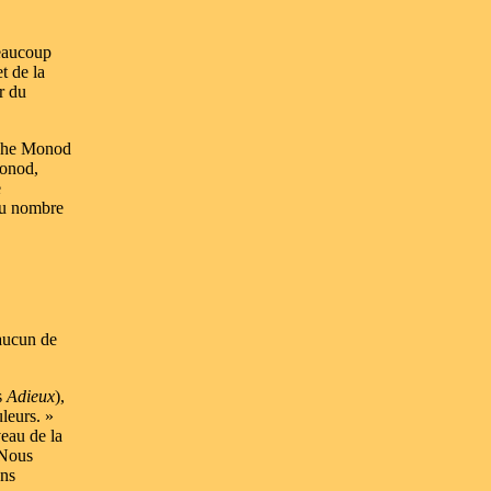
beaucoup
t de la
r du
lphe Monod
Monod,
e
 du nombre
 aucun de
s
Adieux
),
leurs. »
veau de la
 Nous
ans