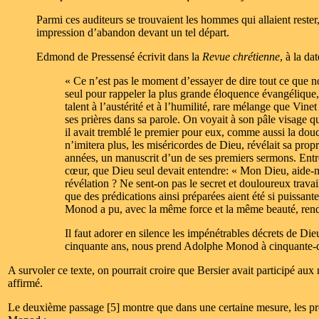
Parmi ces auditeurs se trouvaient les hommes qui allaient rester
impression d’abandon devant un tel départ.
Edmond de Pressensé écrivit dans la
Revue chrétienne
, à la dat
« Ce n’est pas le moment d’essayer de dire tout ce que 
seul pour rappeler la plus grande éloquence évangélique, la
talent à l’austérité et à l’humilité, rare mélange que Vi
ses prières dans sa parole. On voyait à son pâle visage qu
il avait tremblé le premier pour eux, comme aussi la dou
n’imitera plus, les miséricordes de Dieu, révélait sa prop
années, un manuscrit d’un de ses premiers sermons. Entre 
cœur, que Dieu seul devait entendre: « Mon Dieu, aide-mo
révélation ? Ne sent-on pas le secret et douloureux trava
que des prédications ainsi préparées aient été si puissan
Monod a pu, avec la même force et la même beauté, re
Il faut adorer en silence les impénétrables décrets de Di
cinquante ans, nous prend Adolphe Monod à cinquante-q
A survoler ce texte, on pourrait croire que Bersier avait participé a
affirmé.
Le deuxième passage [5] montre que dans une certaine mesure, les préd