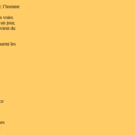
ec l’homme
s voies
 un jour,
ovient du
armi les
ce
ses
t