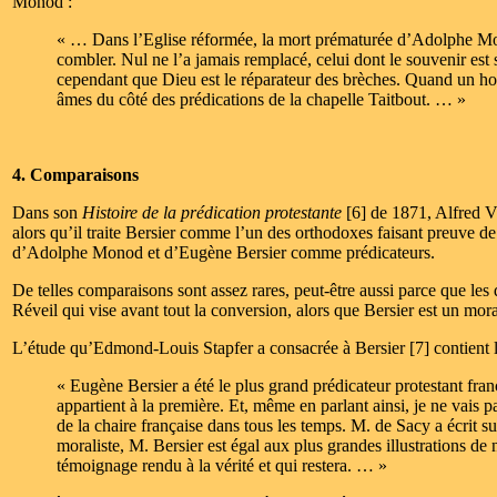
Monod :
« … Dans l’Eglise réformée, la mort prématurée d’Adolphe Mono
combler. Nul ne l’a jamais remplacé, celui dont le souvenir est 
cependant que Dieu est le réparateur des brèches. Quand un homm
âmes du côté des prédications de la chapelle Taitbout. … »
4. Comparaisons
Dans son
Histoire de la prédication protestante
[6] de 1871, Alfred V
alors qu’il traite Bersier comme l’un des orthodoxes faisant preuve de
d’Adolphe Monod et d’Eugène Bersier comme prédicateurs.
De telles comparaisons sont assez rares, peut-être aussi parce que le
Réveil qui vise avant tout la conversion, alors que Bersier est un mora
L’étude qu’Edmond-Louis Stapfer a consacrée à Bersier [7] contient la
« Eugène Bersier a été le plus grand prédicateur protestant f
appartient à la première. Et, même en parlant ainsi, je ne vais 
de la chaire française dans tous les temps. M. de Sacy a écrit sur
moraliste, M. Bersier est égal aux plus grandes illustrations de 
témoignage rendu à la vérité et qui restera. … »