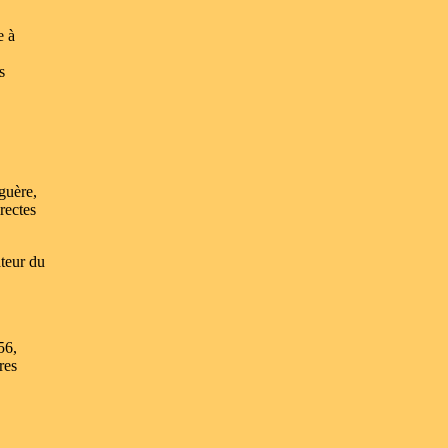
e à
s
guère,
rectes
ateur du
56,
res