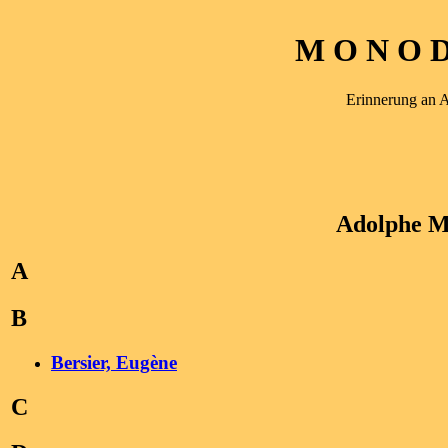
M O N O D 
Erinnerung an 
Adolphe M
A
B
Bersier, Eugène
C