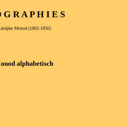
G R A P H I E S
Adolphe Monod (1802-1856)
onod alphabetisch