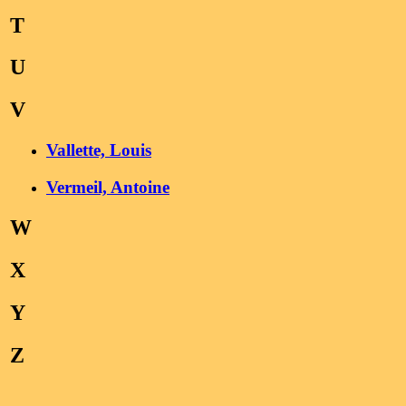
T
U
V
Vallette, Louis
Vermeil, Antoine
W
X
Y
Z