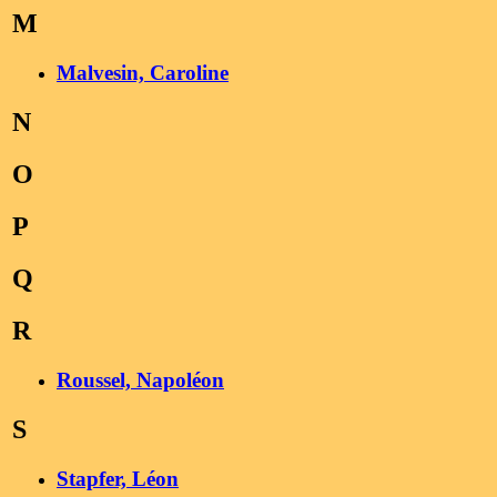
M
Malvesin, Caroline
N
O
P
Q
R
Roussel, Napoléon
S
Stapfer, Léon