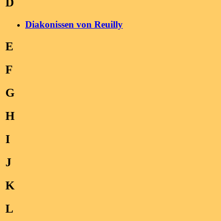
D
Diakonissen von Reuilly
E
F
G
H
I
J
K
L