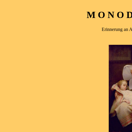
M O N O D 
Erinnerung an 