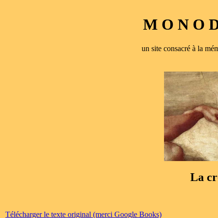
M O N O D 
un site consacré à la 
La cr
Télécharger le texte original (merci Google Books)